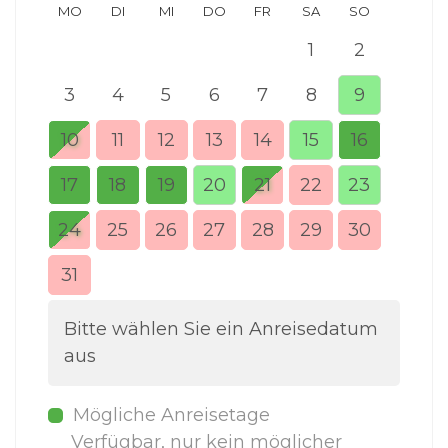
MO
DI
MI
DO
FR
SA
SO
MO
1
2
3
4
5
6
7
8
9
7
10
11
12
13
14
15
16
14
17
18
19
20
21
22
23
21
24
25
26
27
28
29
30
28
31
Bitte wählen Sie ein Anreisedatum
aus
Mögliche Anreisetage
Verfügbar, nur kein möglicher