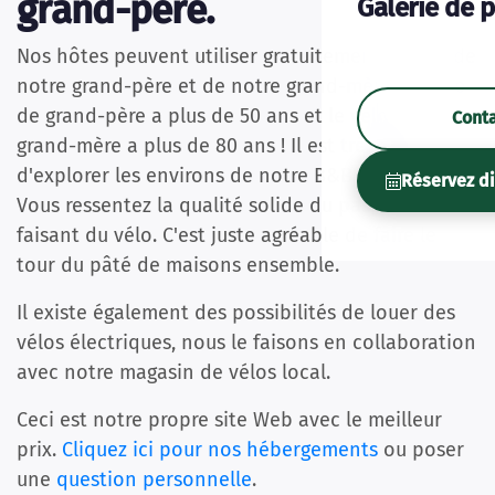
grand-père.
Galerie de 
Nos hôtes peuvent utiliser gratuitement le vélo de
notre grand-père et de notre grand-mère. Le vélo
de grand-père a plus de 50 ans et le vélo de
Cont
grand-mère a plus de 80 ans ! Il est très agréable
d'explorer les environs de notre B&B avec style.
Réservez d
Vous ressentez la qualité solide du passé en
faisant du vélo. C'est juste agréable de faire le
tour du pâté de maisons ensemble.
Il existe également des possibilités de louer des
vélos électriques, nous le faisons en collaboration
avec notre magasin de vélos local.
Ceci est notre propre site Web avec le meilleur
prix.
Cliquez ici pour nos hébergements
ou poser
une
question personnelle
.