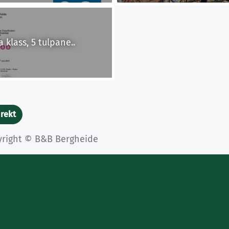
klass, 5 tulpane..
irekt
yright © B&B Bergheide