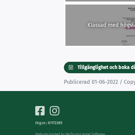
Klassad med högsta 
Tillgänglighet och boka d
Publicerad 01-06-2022 / Cop
Org.nr.: 81172389
Website hosted by
MyTourist Hotel Software.