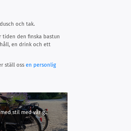
sdusch och tak.
r tiden den finska bastun
åll, en drink och ett
er ställ oss
en personlig
med stil med vår g..