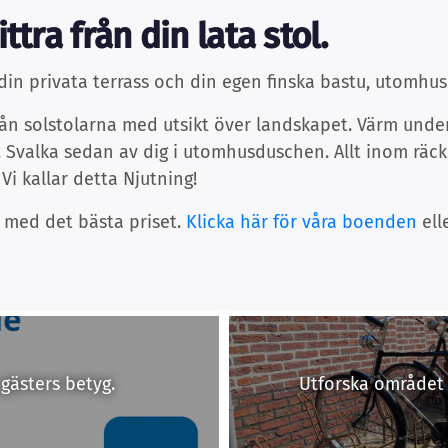
ttra från din lata stol.
din privata terrass och din egen finska bastu, utomhu
rån solstolarna med utsikt över landskapet. Värm unde
Svalka sedan av dig i utomhusduschen. Allt inom räckh
Vi kallar detta Njutning!
 med det bästa priset.
Klicka här för våra boenden
ell
 gästers betyg.
Utforska området 