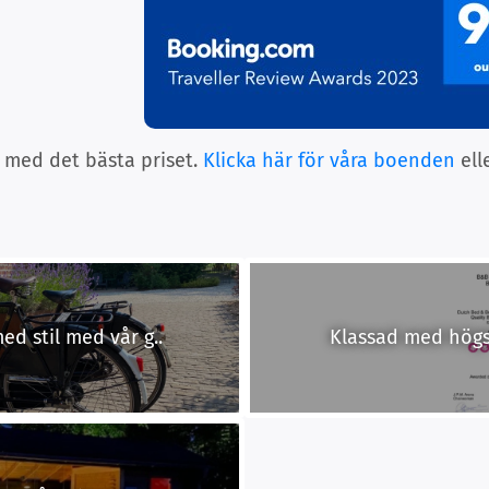
 med det bästa priset.
Klicka här för våra boenden
ell
d stil med vår g..
Klassad med högst