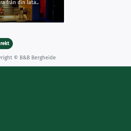
ra från din lata..
irekt
yright © B&B Bergheide