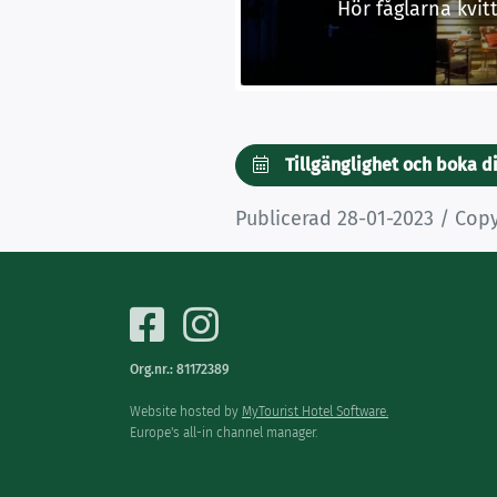
Hör fåglarna kvitt
Tillgänglighet och boka d
Publicerad 28-01-2023 / Cop
Org.nr.: 81172389
Website hosted by
MyTourist Hotel Software.
Europe's all-in channel manager.